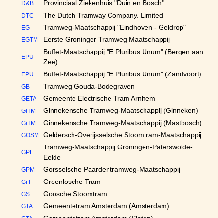
Provinciaal Ziekenhuis "Duin en Bosch"
D&B
The Dutch Tramway Company, Limited
DTC
Tramweg-Maatschappij "Eindhoven - Geldrop"
EG
Eerste Groninger Tramweg Maatschappij
EGTM
Buffet-Maatschappij "E Pluribus Unum" (Bergen aan
EPU
Zee)
Buffet-Maatschappij "E Pluribus Unum" (Zandvoort)
EPU
Tramweg Gouda-Bodegraven
GB
Gemeente Electrische Tram Arnhem
GETA
Ginnekensche Tramweg-Maatschappij (Ginneken)
GiTM
Ginnekensche Tramweg-Maatschappij (Mastbosch)
GiTM
Geldersch-Overijsselsche Stoomtram-Maatschappij
GOSM
Tramweg-Maatschappij Groningen-Paterswolde-
GPE
Eelde
Gorsselsche Paardentramweg-Maatschappij
GPM
Groenlosche Tram
GrT
Goosche Stoomtram
GS
Gemeentetram Amsterdam (Amsterdam)
GTA