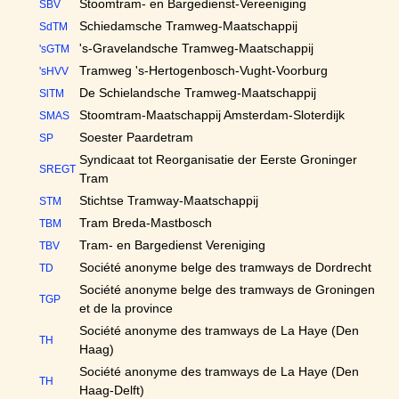
Stoomtram- en Bargedienst-Vereeniging
SBV
Schiedamsche Tramweg-Maatschappij
SdTM
's-Gravelandsche Tramweg-Maatschappij
'sGTM
Tramweg 's-Hertogenbosch-Vught-Voorburg
'sHVV
De Schielandsche Tramweg-Maatschappij
SlTM
Stoomtram-Maatschappij Amsterdam-Sloterdijk
SMAS
Soester Paardetram
SP
Syndicaat tot Reorganisatie der Eerste Groninger
SREGT
Tram
Stichtse Tramway-Maatschappij
STM
Tram Breda-Mastbosch
TBM
Tram- en Bargedienst Vereniging
TBV
Société anonyme belge des tramways de Dordrecht
TD
Société anonyme belge des tramways de Groningen
TGP
et de la province
Société anonyme des tramways de La Haye (Den
TH
Haag)
Société anonyme des tramways de La Haye (Den
TH
Haag-Delft)