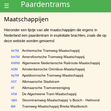
Paardentrams
☰
Maatschappijen
Hieronder een lijstje van alle maatschappijen die ergens in
Nederland een paardentram in exploitatie brachten, zoals die op
deze website worden genoemd
Arnhemsche Tramweg-Maatschappij
AhTM
Amersfoortsche Tramweg-Maatschappij
AmTM
Algemeene Nederlansche Railroute-Maatschappij
ANRM
Amsterdamsche Omnibus-Maatschappij
AOM
Apeldoornsche Tramweg-Maatschappij
ApTM
Alkmaarsche Stadstram
AST
Alkmaarsche Tramvereeniging
AT
De Algemeene Tram-Maatschappij
ATM
Stoomtramweg-Maatschappij 's-Bosch - Helmond
'sBH
Tramweg-Maatschappij Breda-Mastbosch
BM