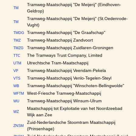
Tramweg-Maatschappij "De Meijerij" (Eindhoven-
TM
Geldrop)
Tramweg-Maatschappij "De Meijerij" (St.Oedenrode-
TM
Vught)
Tramweg-Maatschappij "De Graafschap"
TMDG
Tramweg-Maatschappij Zandvoort
TMZ
Tramweg-Maatschappij Zuidlaren-Groningen
TMZG
The Tramways Trust Company, Limited
TTC
Utrechtsche Tram-Maatschappij
UTM
Tramweg-Maatschappij Veendam-Pekela
VP
Tramweg-Maatschappij Venlo-Tegelen-Steyl
VTS
Tramweg-Maatschappij "Winschoten-Bellingwolde"
WB
West-Friesche Tramweg-Maatschappij
WFTM
Tramweg-Maatschappij Winsum-Ulrum
WU
Maatschappij tot Exploitatie van het Noordzeebad
WZ
Wijk aan Zee
Zuid-Nederlandsche Stoomtram Maatschappij
ZNSM
(Prinsenhage)