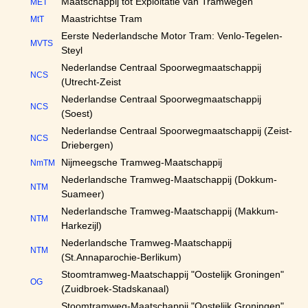
Maatschappij tot Exploitatie van Tramwegen
MET
Maastrichtse Tram
MtT
Eerste Nederlandsche Motor Tram: Venlo-Tegelen-
MVTS
Steyl
Nederlandse Centraal Spoorwegmaatschappij
NCS
(Utrecht-Zeist
Nederlandse Centraal Spoorwegmaatschappij
NCS
(Soest)
Nederlandse Centraal Spoorwegmaatschappij (Zeist-
NCS
Driebergen)
Nijmeegsche Tramweg-Maatschappij
NmTM
Nederlandsche Tramweg-Maatschappij (Dokkum-
NTM
Suameer)
Nederlandsche Tramweg-Maatschappij (Makkum-
NTM
Harkezijl)
Nederlandsche Tramweg-Maatschappij
NTM
(St.Annaparochie-Berlikum)
Stoomtramweg-Maatschappij "Oostelijk Groningen"
OG
(Zuidbroek-Stadskanaal)
Stoomtramweg-Maatschappij "Oostelijk Groningen"