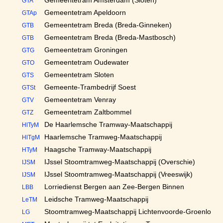
Gemeentetram Amsterdam (Sloten)
GTA
Gemeentetram Apeldoorn
GTAp
Gemeentetram Breda (Breda-Ginneken)
GTB
Gemeentetram Breda (Breda-Mastbosch)
GTB
Gemeentetram Groningen
GTG
Gemeentetram Oudewater
GTO
Gemeentetram Sloten
GTS
Gemeente-Trambedrijf Soest
GTSt
Gemeentetram Venray
GTV
Gemeentetram Zaltbommel
GTZ
De Haarlemsche Tramway-Maatschappij
HlTyM
Haarlemsche Tramweg-Maatschappij
HlTgM
Haagsche Tramway-Maatschappij
HTyM
IJssel Stoomtramweg-Maatschappij (Overschie)
IJSM
IJssel Stoomtramweg-Maatschappij (Vreeswijk)
IJSM
Lorriedienst Bergen aan Zee-Bergen Binnen
LBB
Leidsche Tramweg-Maatschappij
LeTM
Stoomtramweg-Maatschappij Lichtenvoorde-Groenlo
LG