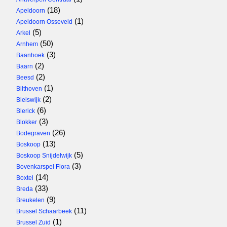
(18)
Apeldoorn
(1)
Apeldoorn Osseveld
(5)
Arkel
(50)
Arnhem
(3)
Baanhoek
(2)
Baarn
(2)
Beesd
(1)
Bilthoven
(2)
Bleiswijk
(6)
Blerick
(3)
Blokker
(26)
Bodegraven
(13)
Boskoop
(5)
Boskoop Snijdelwijk
(3)
Bovenkarspel Flora
(14)
Boxtel
(33)
Breda
(9)
Breukelen
(11)
Brussel Schaarbeek
(1)
Brussel Zuid