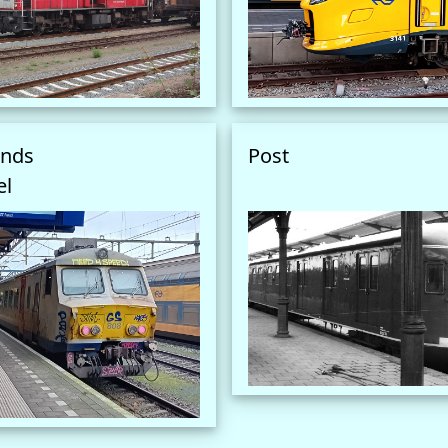
ands
Post
el