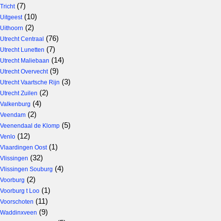
(7)
Tricht
(10)
Uitgeest
(2)
Uithoorn
(76)
Utrecht Centraal
(7)
Utrecht Lunetten
(14)
Utrecht Maliebaan
(9)
Utrecht Overvecht
(3)
Utrecht Vaartsche Rijn
(2)
Utrecht Zuilen
(4)
Valkenburg
(2)
Veendam
(5)
Veenendaal de Klomp
(12)
Venlo
(1)
Vlaardingen Oost
(32)
Vlissingen
(4)
Vlissingen Souburg
(2)
Voorburg
(1)
Voorburg t Loo
(11)
Voorschoten
(9)
Waddinxveen