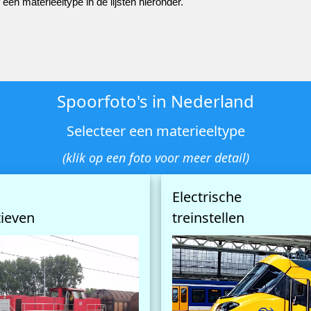
en materieeltype in de lijsten hieronder.
Spoorfoto's in Nederland
Selecteer een materieeltype
(klik op een foto voor meer detail)
Electrische
ieven
treinstellen