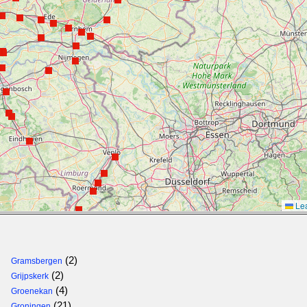
Lea
(2)
Gramsbergen
(2)
Grijpskerk
(4)
Groenekan
(21)
Groningen