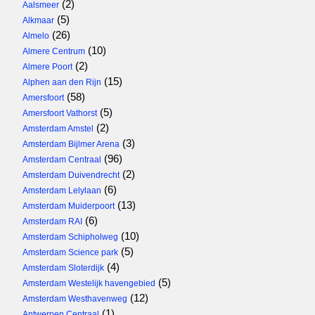
(2)
Aalsmeer
(5)
Alkmaar
(26)
Almelo
(10)
Almere Centrum
(2)
Almere Poort
(15)
Alphen aan den Rijn
(58)
Amersfoort
(5)
Amersfoort Vathorst
(2)
Amsterdam Amstel
(3)
Amsterdam Bijlmer Arena
(96)
Amsterdam Centraal
(2)
Amsterdam Duivendrecht
(6)
Amsterdam Lelylaan
(13)
Amsterdam Muiderpoort
(6)
Amsterdam RAI
(10)
Amsterdam Schipholweg
(5)
Amsterdam Science park
(4)
Amsterdam Sloterdijk
(5)
Amsterdam Westelijk havengebied
(12)
Amsterdam Westhavenweg
(1)
Antwerpen Centraal