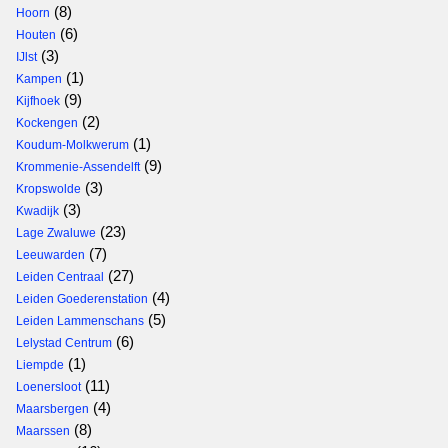
(8)
Hoorn
(6)
Houten
(3)
IJlst
(1)
Kampen
(9)
Kijfhoek
(2)
Kockengen
(1)
Koudum-Molkwerum
(9)
Krommenie-Assendelft
(3)
Kropswolde
(3)
Kwadijk
(23)
Lage Zwaluwe
(7)
Leeuwarden
(27)
Leiden Centraal
(4)
Leiden Goederenstation
(5)
Leiden Lammenschans
(6)
Lelystad Centrum
(1)
Liempde
(11)
Loenersloot
(4)
Maarsbergen
(8)
Maarssen