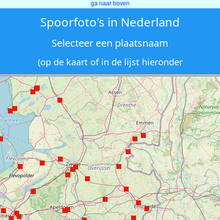
ga naar boven
Spoorfoto's in Nederland
Selecteer een plaatsnaam
(op de kaart of in de lijst hieronder