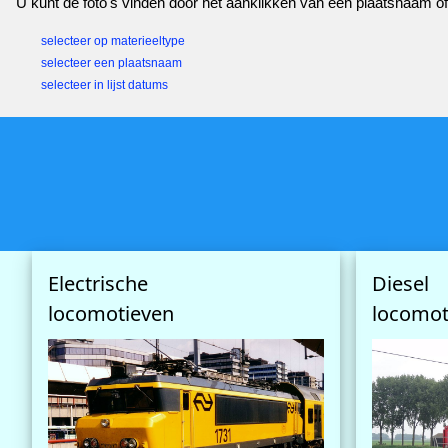
U kunt de foto's vinden door het aanklikken van een plaatsnaam of e
selecteer op materieeltype
selecteer een plaatsnaam
selecteer in lijst datums
Electrische
Diesel
locomotieven
locomot