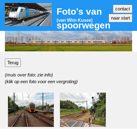
Foto's van
(van Wim Kusee)
spoorwegen
Terug
(muis over foto: zie info)
(klik op een foto voor een vergroting)