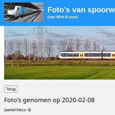
Foto's van spoor
(van Wim Kusee)
Terug
Foto's genomen op
2020-02-08
(aantal foto;s: 6)