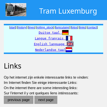
Tram Luxemburg
[
start
] [
history
] [
lines
] [
rolling_stock
] [
funiculaire
] [
fotos
] [
links
] [
contact
]
Duitse taal
Langue français
English language
Nederlandse taal
Links
Op het internet zijn enkele interessante links te vinden:
Im Internet finden Sie einige interessante Links:
On the internet there are some interesting links:
Sur l'internet il y ont quelques liens intéressants:
previous page
next page