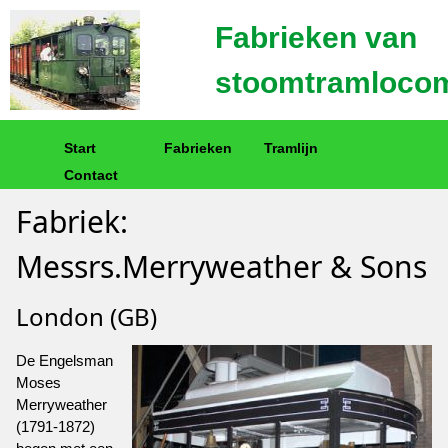
Fabrieken van
stoomtramlocom
Start
Fabrieken
Tramlijn
Contact
Fabriek:
Messrs.Merryweather & Sons
London (GB)
De Engelsman
Moses
Merryweather
(1791-1872)