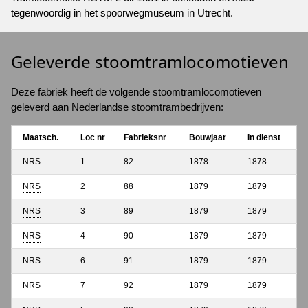
tegenwoordig in het spoorwegmuseum in Utrecht.
Geleverde stoomtramlocomotieven
Deze fabriek heeft de volgende stoomtramlocomotieven
geleverd aan Nederlandse stoomtrambedrijven:
Maatsch.
Loc nr
Fabrieksnr
Bouwjaar
In dienst
NRS
1
82
1878
1878
NRS
2
88
1879
1879
NRS
3
89
1879
1879
NRS
4
90
1879
1879
NRS
6
91
1879
1879
NRS
7
92
1879
1879