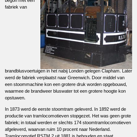
begon met een
fabriek van
brandblusvoertuigen in het nabij Londen gelegen Clapham. Later
werd de fabriek verplaatst naar Greenwich. Door middel van
een stoommachine kon een grotere druk worden opgebouwd,
waarmee de brandweer bluswater tot een grotere hoogte kon
opstuwen.
In 1873 werd de eerste stoomtram geleverd. In 1892 werd de
productie van tramlocomotieven stopgezet. Het was geen grote
fabriek; in totaal werden er slechts 174 stoomtramlocomotieven
afgeleverd, waarvan ruim 10 procent naar Nederland.
Tramlocomotief RSTM 2 uit 1881 is behouden en staat