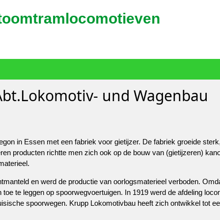
stoomtramlocomotieven
 ,Abt.Lokomotiv- und Wagenbau
on in Essen met een fabriek voor gietijzer. De fabriek groeide sterk,
eren producten richtte men zich ook op de bouw van (gietijzeren) kano
aterieel.
ontmanteld en werd de productie van oorlogsmaterieel verboden. Omd
h toe te leggen op spoorwegvoertuigen. In 1919 werd de afdeling locom
uisische spoorwegen. Krupp Lokomotivbau heeft zich ontwikkel tot e