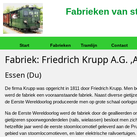
Fabrieken van 
Start
Fabrieken
Tramlijn
Contact
Fabriek: Friedrich Krupp A.G.
Essen (Du)
De firma Krupp was opgericht in 1811 door Friedrich Krupp. Men beg
werd de fabriek een vooraanstaande fabriek. Naast diverse gietijz
de Eerste Wereldoorlog produceerde men op grote schaal oorlogsm
Na de Eerste Wereldoorlog werd de fabriek door de geallieerden 
gietijzeren spoorwegonderdelen (rails, wielassen) besloot men zic
hetzelfde jaar werd de eerste stoomlocomotief geleverd aan de Pr
gebied van stoomlocomotieven, en later elektrische railvoertuigen.