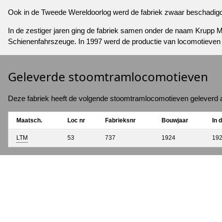
Ook in de Tweede Wereldoorlog werd de fabriek zwaar beschadigd
In de zestiger jaren ging de fabriek samen onder de naam Krupp
Schienenfahrszeuge. In 1997 werd de productie van locomotieven 
Geleverde stoomtramlocomotieven
Deze fabriek heeft de volgende stoomtramlocomotieven geleverd
Maatsch.
Loc nr
Fabrieksnr
Bouwjaar
In 
LTM
53
737
1924
19