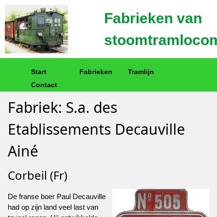
Fabrieken van
stoomtramlocom
Start
Fabrieken
Tramlijn
Contact
Fabriek: S.a. des
Etablissements Decauville
Ainé
Corbeil (Fr)
De franse boer Paul Decauville
had op zijn land veel last van