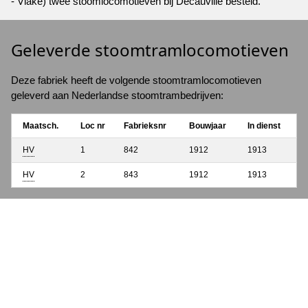
- Vlake) twee stoomlocomotieven bij Decauville besteld.
Geleverde stoomtramlocomotieven
Deze fabriek heeft de volgende stoomtramlocomotieven
geleverd aan Nederlandse stoomtrambedrijven:
Maatsch.
Loc nr
Fabrieksnr
Bouwjaar
In dienst
HV
1
842
1912
1913
HV
2
843
1912
1913