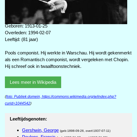
Geboren: 1913-01-25
Overleden: 1994-02-07
Leeftijd: (81 jaar)
Pools componist. Hij werkte in Warschau. Hij wordt gekenmerkt
als een Romantisch componist, wordt vergeleken met Chopin.
Hij schreef ook in twaalftoonstechniek.
Lees meer in Wikipedia
(
foto: Publiek domein, https://commons.wikimedia.org/w/index.php?
curid=1044542
)
Leeftijdsgenoten:
Gershwin, George
(geb:1898-09-26, overl:1937-07-11)
Poulenc, Francis