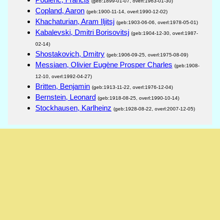
(geb:1899-01-07, overl:1963-01-30)
Copland, Aaron
(geb:1900-11-14, overl:1990-12-02)
Khachaturian, Aram Iljitsj
(geb:1903-06-06, overl:1978-05-01)
Kabalevski, Dmitri Borisovitsj
(geb:1904-12-30, overl:1987-
02-14)
Shostakovich, Dmitry
(geb:1906-09-25, overl:1975-08-09)
Messiaen, Olivier Eugène Prosper Charles
(geb:1908-
12-10, overl:1992-04-27)
Britten, Benjamin
(geb:1913-11-22, overl:1976-12-04)
Bernstein, Leonard
(geb:1918-08-25, overl:1990-10-14)
Stockhausen, Karlheinz
(geb:1928-08-22, overl:2007-12-05)