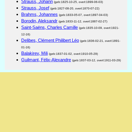
Strauss, Johann
(geb:1825-10-25, overl:1899-06-03)
Strauss, Josef
(geb:1827-08-20, overl:1870-07-22)
Brahms, Johannes
(geb:1833-05-07, overl:1897-04-03)
Borodin, Aleksandr
(geb:1833-11-12, overl:1887-02-27)
Saint-Saëns, Charles Camille
(geb:1835-10-09, overl:1921-
12-16)
Delibes, Clément Philibert Léo
(geb:1836-02-21, overl:1891-
01-16)
Balakirev, Mili
(geb:1837-01-02, overl:1910-05-29)
Guilmant, Félix-Alexandre
(geb:1837-03-12, overl:1911-03-29)