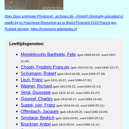
(
foto: Door unknown Photograf - archives de --FinitoR Originally uploaded in
ruwiki by ru:Участник:Финитор as ru:Файл:Postcard-1910 Franck.jpg.,
Publiek domein, https://commons.wikimedia.o
)
Leeftijdsgenoten:
Mendelssohn Bartholdy, Felix
(geb:1809-02-03, overl:1847-
11-04)
Chopin, Frédéric Francois
(geb:1810-02-22, overl:1849-10-17)
Schumann, Robert
(geb:1810-06-08, overl:1856-07-29)
Liszt, Franz
(geb:1811-10-22, overl:1886-07-31)
Wagner, Richard
(geb:1813-05-22, overl:1883-02-13)
Verdi, Giuseppe
(geb:1813-10-10, overl:1901-01-27)
Gounod, Charles
(geb:1818-06-17, overl:1893-10-18)
Suppé, von, Franz
(geb:1819-04-18, overl:1895-05-21)
Offenbach, Jacques
(geb:1819-06-20, overl:1880-10-05)
Smetana, Bedrich
(geb:1824-03-02, overl:1884-05-12)
Bruckner, Anton
(geb:1824-09-04, overl:1896-10-11)